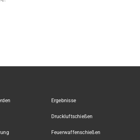
erden
Ergebnisse
Druckluft­schießen
rung
Feuerwaffen­schießen