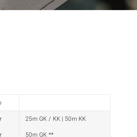
b
r
25m GK / KK | 50m KK
r
50m GK **