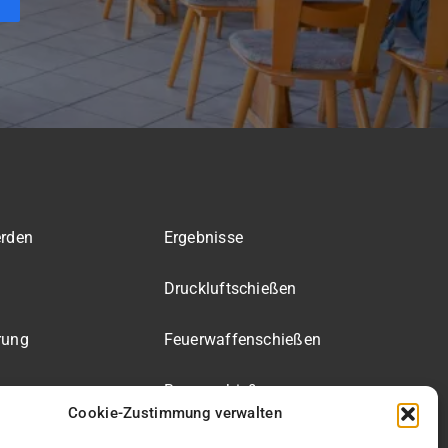
erden
Ergebnisse
Druckluft­schießen
rung
Feuerwaffen­schießen
e
Bogenschießen
Cookie-Zustimmung verwalten
ereich