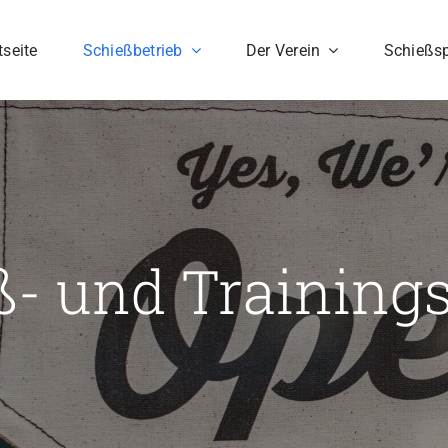
tseite
Schießbetrieb
Der Verein
Schießsp
ß- und Trainings