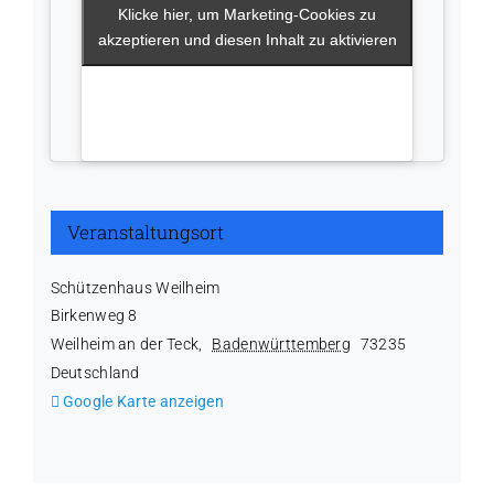
Klicke hier, um Marketing-Cookies zu
Klicke hier, um Marketing-Cookies zu
akzeptieren und diesen Inhalt zu aktivieren
akzeptieren und diesen Inhalt zu aktivieren
Veranstaltungsort
Schützenhaus Weilheim
Birkenweg 8
Weilheim an der Teck
,
Badenwürttemberg
73235
Deutschland
Google Karte anzeigen