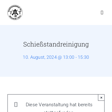
Zum
Inhalt
Toggl
springen
Navig
Startseite
Schießstandreinigung
Schießbetrieb
10. August, 2024 @ 13:00 - 15:30
Der Verein
Schießsport
×
Jugend
Diese Veranstaltung hat bereits