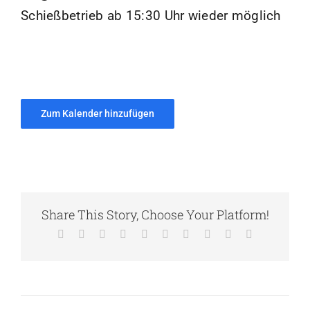
Schießbetrieb ab 15:30 Uhr wieder möglich
Zum Kalender hinzufügen
Share This Story, Choose Your Platform!
Facebook
X
Reddit
LinkedIn
WhatsApp
Tumblr
Pinterest
Vk
Xing
E-
Mail