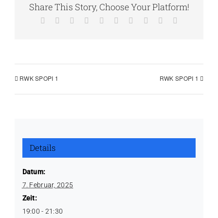
Share This Story, Choose Your Platform!
Facebook
X
Reddit
LinkedIn
WhatsApp
Tumblr
Pinterest
Vk
Xing
E-
Mail
RWK SPOPI 1
RWK SPOPI 1
Details
Datum:
7. Februar, 2025
Zeit:
19:00 - 21:30