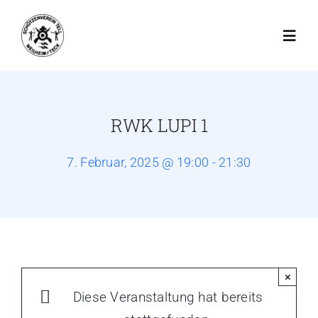
Zum
Inhalt
Toggl
springen
Navig
Startseite
RWK LUPI 1
Schießbetrieb
7. Februar, 2025 @ 19:00 - 21:30
Der Verein
Schießsport
×
Jugend
Diese Veranstaltung hat bereits