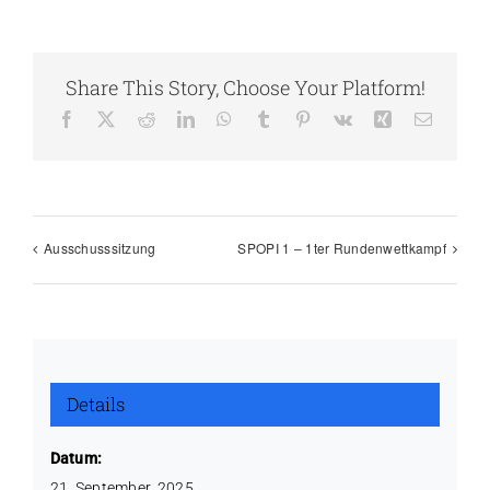
Share This Story, Choose Your Platform!
Facebook
X
Reddit
LinkedIn
WhatsApp
Tumblr
Pinterest
Vk
Xing
E-
Mail
Ausschusssitzung
SPOPI 1 – 1ter Rundenwettkampf
Details
Datum:
21. September, 2025