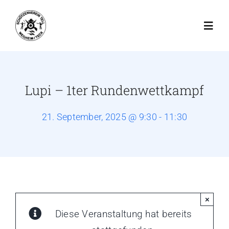
Zum
Inhalt
Toggl
springen
Navig
Startseite
Lupi – 1ter Rundenwettkampf
Schießbetrieb
21. September, 2025 @ 9:30 - 11:30
Der Verein
Schießsport
×
Jugend
Diese Veranstaltung hat bereits