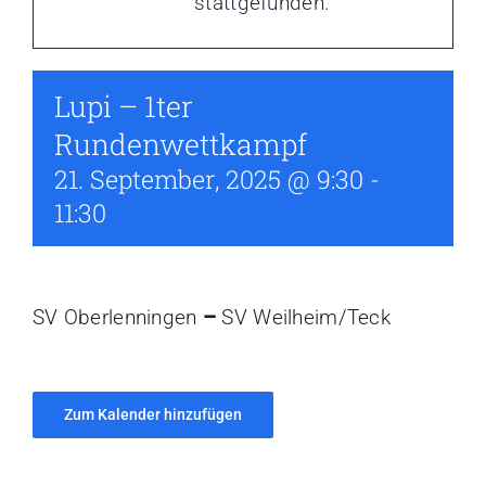
stattgefunden.
Aktuelles
Kalender
Lupi – 1ter
Rundenwettkampf
21. September, 2025 @ 9:30
-
11:30
SV Oberlenningen
–
SV Weilheim/Teck
Zum Kalender hinzufügen