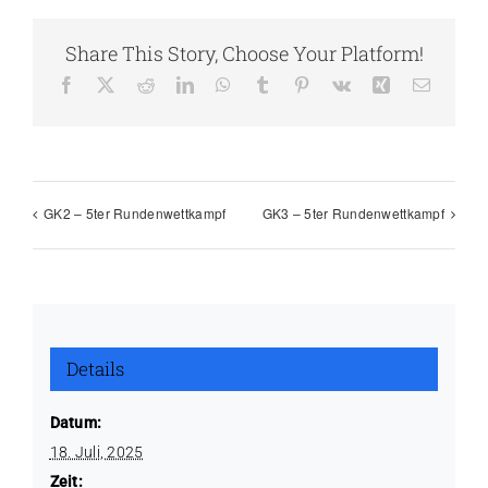
Share This Story, Choose Your Platform!
Facebook
X
Reddit
LinkedIn
WhatsApp
Tumblr
Pinterest
Vk
Xing
E-
Mail
GK2 – 5ter Rundenwettkampf
GK3 – 5ter Rundenwettkampf
Details
Datum:
18. Juli, 2025
Zeit: