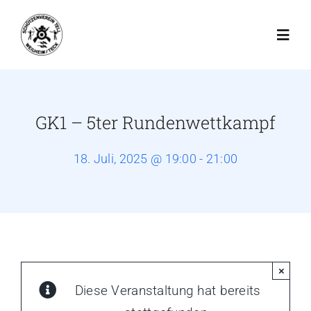
Zum
Inhalt
Toggl
springen
Navig
Startseite
GK1 – 5ter Rundenwettkampf
Schießbetrieb
18. Juli, 2025 @ 19:00 - 21:00
Der Verein
Schießsport
×
Jugend
Diese Veranstaltung hat bereits